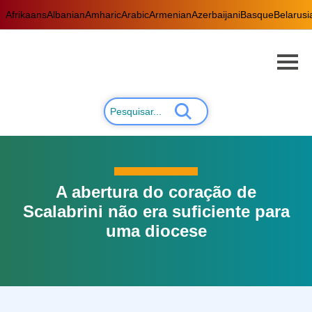
Afrikaans
Albanian
Amharic
Arabic
Armenian
Azerbaijani
Basque
Belarusi
A abertura do coração de
Scalabrini não era suficiente para
uma diocese