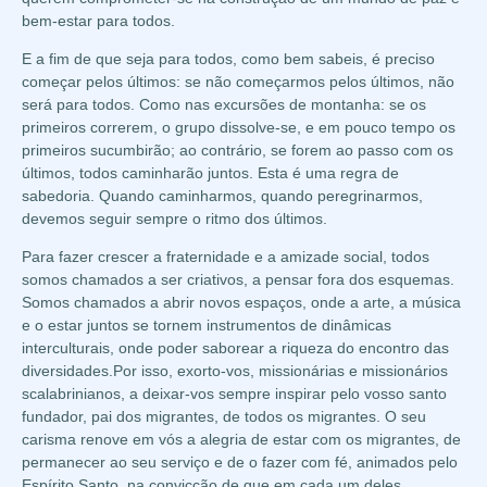
bem-estar para todos.
E a fim de que seja para todos, como bem sabeis, é preciso
começar pelos últimos: se não começarmos pelos últimos, não
será para todos. Como nas excursões de montanha: se os
primeiros correrem, o grupo dissolve-se, e em pouco tempo os
primeiros sucumbirão; ao contrário, se forem ao passo com os
últimos, todos caminharão juntos. Esta é uma regra de
sabedoria. Quando caminharmos, quando peregrinarmos,
devemos seguir sempre o ritmo dos últimos.
Para fazer crescer a fraternidade e a amizade social, todos
somos chamados a ser criativos, a pensar fora dos esquemas.
Somos chamados a abrir novos espaços, onde a arte, a música
e o estar juntos se tornem instrumentos de dinâmicas
interculturais, onde poder saborear a riqueza do encontro das
diversidades.
Por isso, exorto-vos, missionárias e missionários
scalabrinianos, a deixar-vos sempre inspirar pelo vosso santo
fundador, pai dos migrantes, de todos os migrantes. O seu
carisma renove em vós a alegria de estar com os migrantes, de
permanecer ao seu serviço e de o fazer com fé, animados pelo
Espírito Santo, na convicção de que em cada um deles