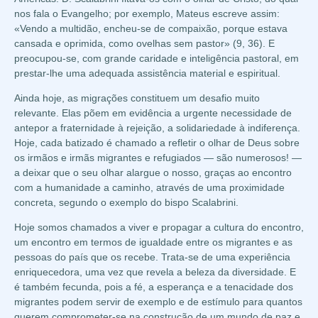
nos fala o Evangelho; por exemplo, Mateus escreve assim:
«Vendo a multidão, encheu-se de compaixão, porque estava
cansada e oprimida, como ovelhas sem pastor» (9, 36). E
preocupou-se, com grande caridade e inteligência pastoral, em
prestar-lhe uma adequada assistência material e espiritual.
Ainda hoje, as migrações constituem um desafio muito
relevante. Elas põem em evidência a urgente necessidade de
antepor a fraternidade à rejeição, a solidariedade à indiferença.
Hoje, cada batizado é chamado a refletir o olhar de Deus sobre
os irmãos e irmãs migrantes e refugiados — são numerosos! —
a deixar que o seu olhar alargue o nosso, graças ao encontro
com a humanidade a caminho, através de uma proximidade
concreta, segundo o exemplo do bispo Scalabrini.
Hoje somos chamados a viver e propagar a cultura do encontro,
um encontro em termos de igualdade entre os migrantes e as
pessoas do país que os recebe. Trata-se de uma experiência
enriquecedora, uma vez que revela a beleza da diversidade. E
é também fecunda, pois a fé, a esperança e a tenacidade dos
migrantes podem servir de exemplo e de estímulo para quantos
querem comprometer-se na construção de um mundo de paz e