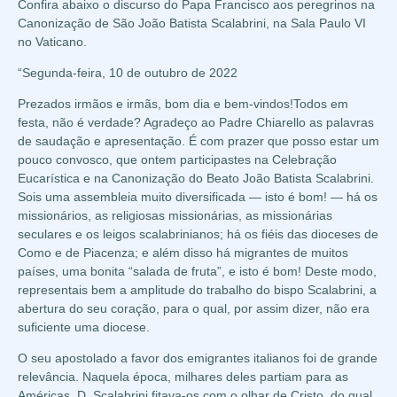
Confira abaixo o discurso do Papa Francisco aos peregrinos na
Canonização de São João Batista Scalabrini, na Sala Paulo VI
no Vaticano.
“Segunda-feira, 10 de outubro de 2022
Prezados irmãos e irmãs, bom dia e bem-vindos!
Todos em
festa, não é verdade? Agradeço ao Padre Chiarello as palavras
de saudação e apresentação. É com prazer que posso estar um
pouco convosco, que ontem participastes na Celebração
Eucarística e na Canonização do Beato João Batista Scalabrini.
Sois uma assembleia muito diversificada — isto é bom! — há os
missionários, as religiosas missionárias, as missionárias
seculares e os leigos scalabrinianos; há os fiéis das dioceses de
Como e de Piacenza; e além disso há migrantes de muitos
países, uma bonita “salada de fruta”, e isto é bom! Deste modo,
representais bem a amplitude do trabalho do bispo Scalabrini, a
abertura do seu coração, para o qual, por assim dizer, não era
suficiente uma diocese.
O seu apostolado a favor dos emigrantes italianos foi de grande
relevância. Naquela época, milhares deles partiam para as
Américas. D. Scalabrini fitava-os com o olhar de Cristo, do qual