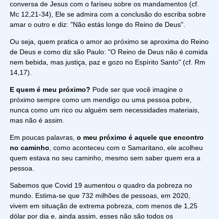
conversa de Jesus com o fariseu sobre os mandamentos (cf.
Mc 12,21-34), Ele se admira com a conclusão do escriba sobre
amar o outro e diz: "Não estás longe do Rei­no de Deus".
Ou seja, quem pratica o amor ao próximo se aproxima do Reino
de Deus e como diz são Paulo: "O Reino de Deus não é comida
nem bebida, mas justiça, paz e gozo no Espírito Santo" (cf. Rm
14,17).
E quem é meu próximo?
Pode ser que você imagine o
próximo sempre como um mendigo ou uma pessoa pobre,
nunca como um rico ou alguém sem necessidades materiais,
mas não é assim.
Em poucas palavras,
o meu próximo é aquele que encontro
no caminho
, como aconteceu com o Samaritano, ele acolheu
quem estava no seu caminho, mesmo sem saber quem era a
pessoa.
Sabemos que Covid 19 aumentou o quadro da pobreza no
mundo. Estima-se que 732 milhões de pessoas, em 2020,
vivem em situação de extrema pobreza, com menos de 1,25
dólar por dia e, ainda assim, esses não são todos os