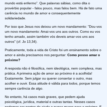
mundo está enfermo”. Que palavras sábias, como dita o
provérbio popular - falou pouco, mas falou bem. Há de fato uma
carência no mundo de amor e consequentemente
solidariedade.
Por isso que Jesus nos deixou um novo mandamento: "Dou-vos
um novo mandamento: Amai-vos uns aos outros. Como eu vos
tenho amado, assim também vós deveis amar-vos uns aos
outros" (cf. Jo 13,34).
Praticamente, toda a vida de Cristo foi um ensinamento sobre o
amor e ainda precisamos nos perguntar:
Como posso amar o
próximo?
A resposta não é filosófica, nem ideológica, nem complexa, mas
prática. A primeira ação de amor ao próximo é a acolhida!
Exatamente. Sem julgar ou querer consertar o outro, mas
acolher e ouvir. Essa atitude é válida para todos, porque temos
sempre carência de algo.
No entanto, há casos mais graves, que pedem ajuda
psicológica, jurídica, material e outras tantas. Nesses casos
podemos ser pontes de ajuda e nunca muros para o próximo. E