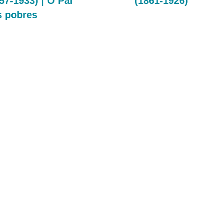
57-1933) | O Pai
(1861-1926)
s pobres