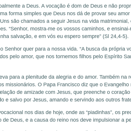
almente a Deus. A vocação é dom de Deus e não proprie
É uma forma simples que Deus nos dá de provar seu amo
. Uns são chamados a seguir Jesus na vida matrimonial, 
ões. “Senhor, mostra-me os vossos caminhos, e ensinai-
nha salvação, e em vós eu espero sempre” (Sl 24,4-5).
 Senhor quer para a nossa vida. “A busca da própria vo
s pelo amor, que nos tornemos filhos pelo Espírito San
va para a plenitude da alegria e do amor. Também na r
los missionários. O Papa Francisco diz que o Evangelh
ta relação de amizade com Jesus, que preenche o coração
do e salvo por Jesus, amando e servindo aos outros frat
cacional nos dias de hoje, onde as “piadinhas”, os pre
 de Deus, e a causa do reino nos deve impulsionar a p