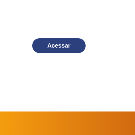
Seja um
Missionário Scalabr
e faça parte dessa família!
Acessar