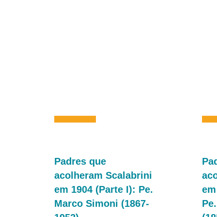
Padres que
Pa
acolheram Scalabrini
aco
em 1904 (Parte I): Pe.
em 
Marco Simoni (1867-
Pe.