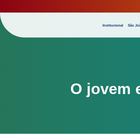
Institucional
São Joã
O jovem 