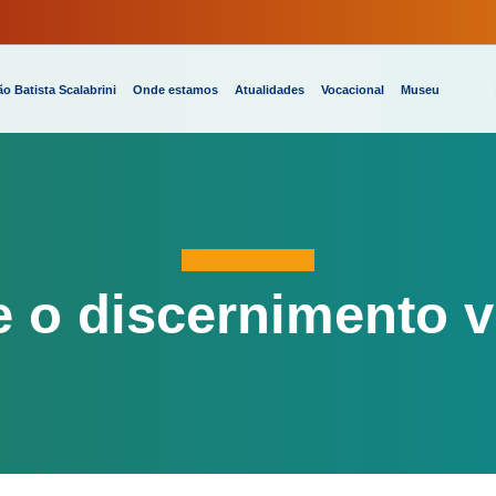
o Batista Scalabrini
Onde estamos
Atualidades
Vocacional
Museu
e o discernimento v