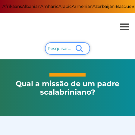
Afrikaans
Albanian
Amharic
Arabic
Armenian
Azerbaijani
Basque
B
Qual a missão de um padre
scalabriniano?