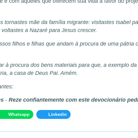
 com aqueles que oferecem sua vida a favor do projeto
 tornastes mãe da família migrante: visitastes Isabel pa
var, voltastes a Nazaré para Jesus crescer.
os filhos e filhas que andam à procura de uma pátria o
ar à procura dos bens materiais para que, a exemplo d
ria, a casa de Deus Pai. Amém.
ntes:
es
-
Reze confiantemente com este devocionário ped
Whatsapp
Linkedin