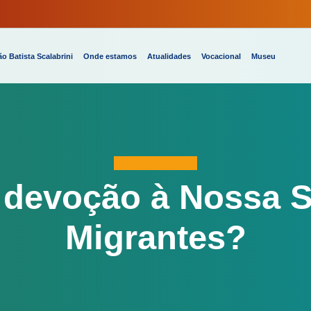
o Batista Scalabrini
Onde estamos
Atualidades
Vocacional
Museu
 devoção à Nossa 
Migrantes?