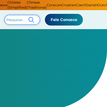
Chinese
Chinese
hewa
Corsican
Croatian
Czech
Danish
Dutc
(Simplified)
(Traditional)
Fale Conosco