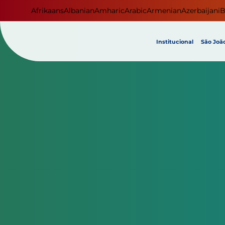
Afrikaans
Albanian
Amharic
Arabic
Armenian
Azerbaijani
B
Institucional
São João