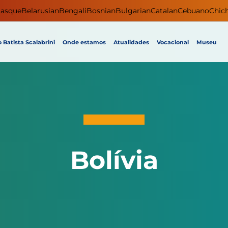
asque
Belarusian
Bengali
Bosnian
Bulgarian
Catalan
Cebuano
Chic
 Batista Scalabrini
Onde estamos
Atualidades
Vocacional
Museu
Bolívia