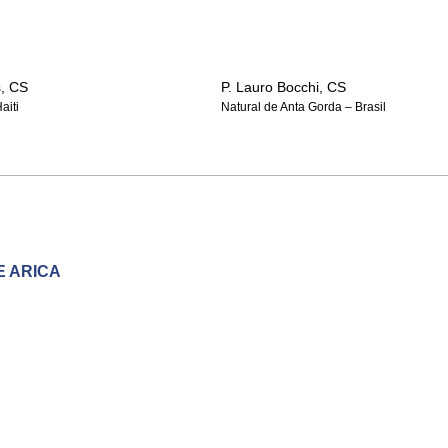
s, CS
P. Lauro Bocchi, CS
aiti
Natural de Anta Gorda – Brasil
E ARICA