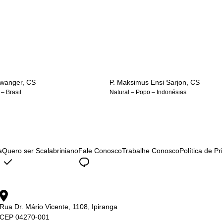
erwanger, CS
P. Maksimus Ensi Sarjon, CS
 – Brasil
Natural – Popo – Indonésias
a
Quero ser Scalabriniano
Fale Conosco
Trabalhe Conosco
Política de P
Rua Dr. Mário Vicente, 1108, Ipiranga
CEP 04270-001