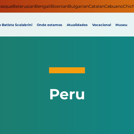
asque
Belarusian
Bengali
Bosnian
Bulgarian
Catalan
Cebuano
Chic
 Batista Scalabrini
Onde estamos
Atualidades
Vocacional
Museu
Peru