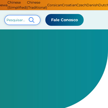
Chinese
Chinese
hewa
Corsican
Croatian
Czech
Danish
Dutc
(Simplified)
(Traditional)
Fale Conosco