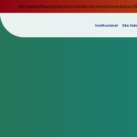
Afrikaans
Albanian
Amharic
Arabic
Armenian
Azerbaijani
B
Institucional
São João