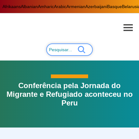
Afrikaans
Albanian
Amharic
Arabic
Armenian
Azerbaijani
Basque
Belarusi
Conferência pela Jornada do
Migrante e Refugiado aconteceu no
Peru