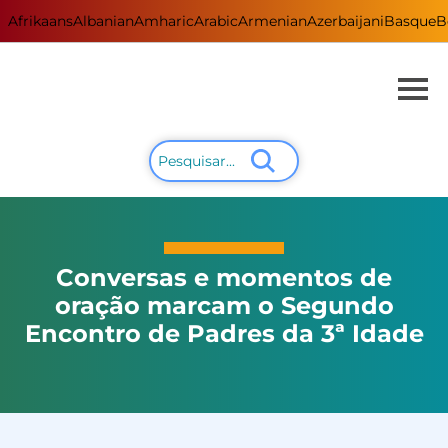
Afrikaans
Albanian
Amharic
Arabic
Armenian
Azerbaijani
Basque
B
Conversas e momentos de
oração marcam o Segundo
Encontro de Padres da 3ª Idade