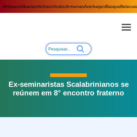
Afrikaans
Albanian
Amharic
Arabic
Armenian
Azerbaijani
Basque
Belarusi
Ex-seminaristas Scalabrinianos se
reúnem em 8° encontro fraterno