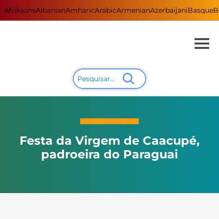
Afrikaans
Albanian
Amharic
Arabic
Armenian
Azerbaijani
Basque
B
Festa da Virgem de Caacupé,
padroeira do Paraguai