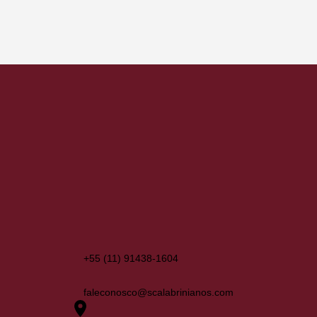
+55 (11) 91438-1604
faleconosco@scalabrinianos.com