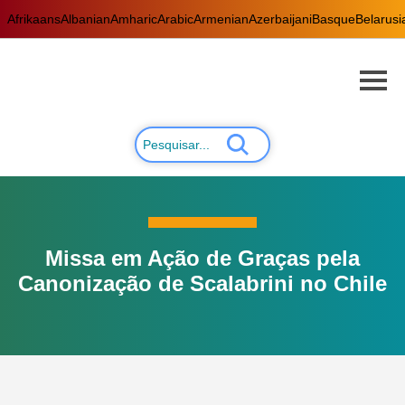
Afrikaans
Albanian
Amharic
Arabic
Armenian
Azerbaijani
Basque
Belarusi
Missa em Ação de Graças pela
Canonização de Scalabrini no Chile