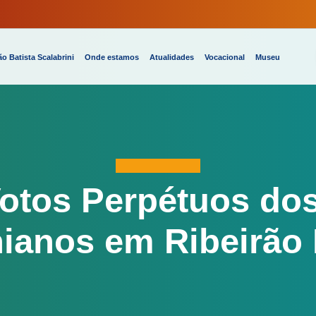
o Batista Scalabrini
Onde estamos
Atualidades
Vocacional
Museu
otos Perpétuos dos
nianos em Ribeirão 