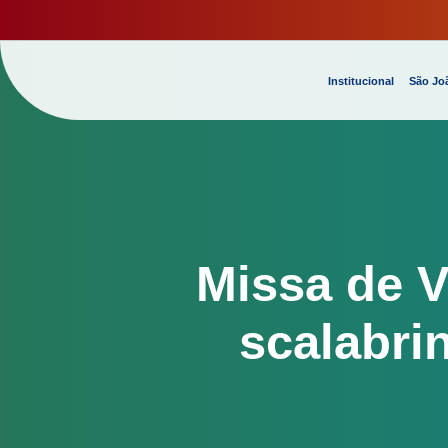
Institucional
São Joã
Missa de V
scalabri