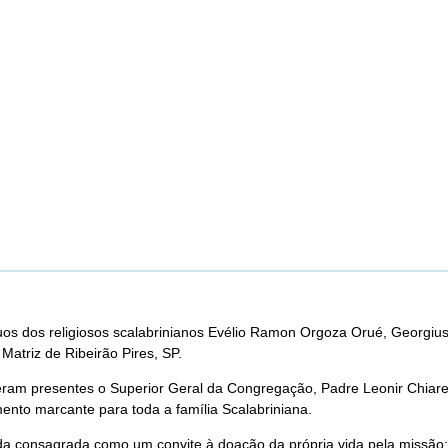
os dos religiosos scalabrinianos Evélio Ramon Orgoza Orué, Georgius
atriz de Ribeirão Pires, SP.
eram presentes o Superior Geral da Congregação, Padre Leonir Chiarel
ento marcante para toda a família Scalabriniana.
 vida consagrada como um convite à doação da própria vida pela miss