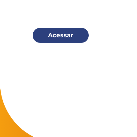
Seja um
Missionário Scala
e faça parte dessa família!
Acessar