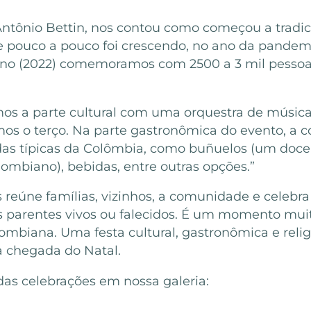
 Antônio Bettin, nos contou como começou a tradi
e pouco a pouco foi crescendo, no ano da pandemi
e ano (2022) comemoramos com 2500 a 3 mil pesso
mos a parte cultural com uma orquestra de músic
s o terço. Na parte gastronômica do evento, a 
das típicas da Colômbia, como buñuelos (um doce 
lombiano), bebidas, entre outras opções.”
s reúne famílias, vizinhos, a comunidade e celeb
s parentes vivos ou falecidos. É um momento muit
biana. Uma festa cultural, gastronômica e religi
 chegada do Natal.
 das celebrações em nossa galeria: