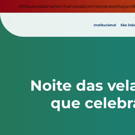
Afrikaans
Albanian
Amharic
Arabic
Armenian
Azerbaijani
B
Institucional
São João
Noite das vel
que celebr