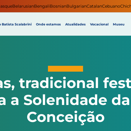
asque
Belarusian
Bengali
Bosnian
Bulgarian
Catalan
Cebuano
Chic
 Batista Scalabrini
Onde estamos
Atualidades
Vocacional
Museu
as, tradicional fe
a a Solenidade d
Conceição