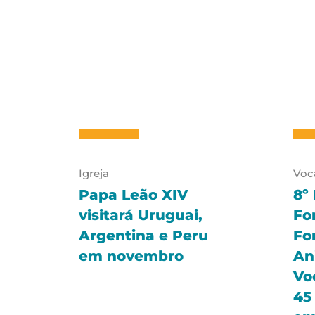
Igreja
Voc
Papa Leão XIV
8º
visitará Uruguai,
Fo
Argentina e Peru
Fo
em novembro
An
Vo
45