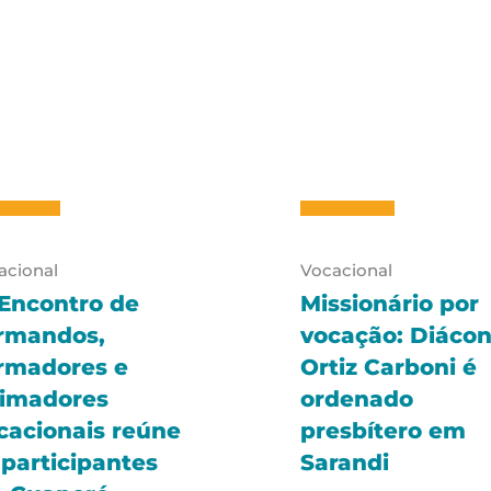
acional
Vocacional
 Encontro de
Missionário por
rmandos,
vocação: Diáco
rmadores e
Ortiz Carboni é
imadores
ordenado
cacionais reúne
presbítero em
 participantes
Sarandi