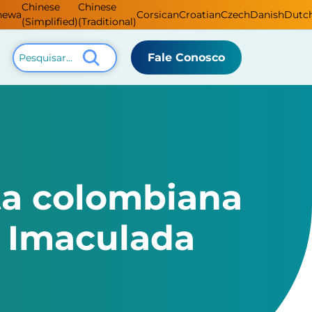
Chinese
Chinese
hewa
Corsican
Croatian
Czech
Danish
Dutc
(Simplified)
(Traditional)
Fale Conosco
sta colombiana
a Imaculada