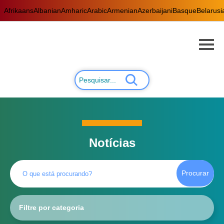
Afrikaans
Albanian
Amharic
Arabic
Armenian
Azerbaijani
Basque
Belarusi
Notícias
Procurar
Filtre por categoria