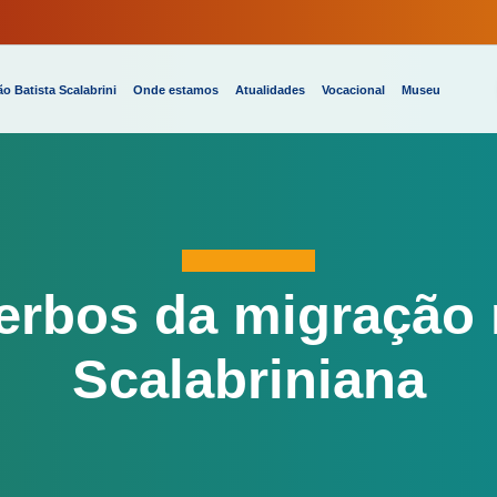
o Batista Scalabrini
Onde estamos
Atualidades
Vocacional
Museu
erbos da migração 
Scalabriniana