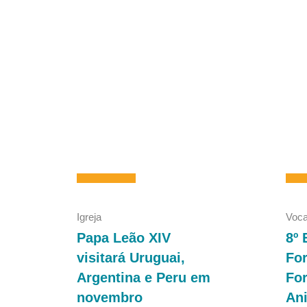
Igreja
Voca
Papa Leão XIV
8º 
visitará Uruguai,
Fo
Argentina e Peru em
Fo
novembro
An