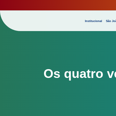
Institucional
São Joã
Os quatro v