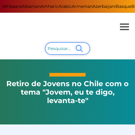
Afrikaans
Albanian
Amharic
Arabic
Armenian
Azerbaijani
Basque
B
Retiro de Jovens no Chile com o
tema "Jovem, eu te digo,
levanta-te"