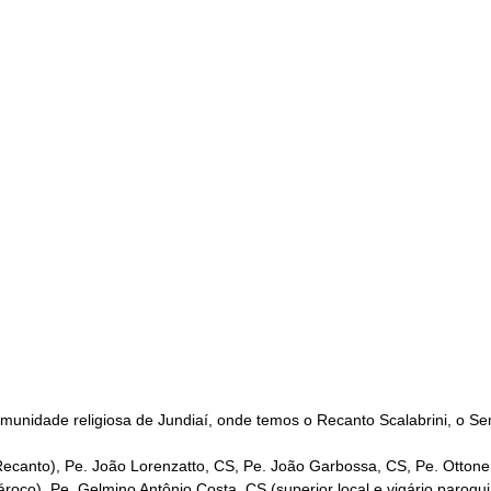
comunidade religiosa de Jundiaí, onde temos o Recanto Scalabrini, o
 Recanto), Pe. João Lorenzatto, CS, Pe. João Garbossa, CS, Pe. Ottone
pároco), Pe. Gelmino Antônio Costa, CS (superior local e vigário paroqu