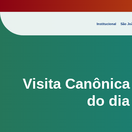
Institucional
São Joã
Visita Canônic
do dia