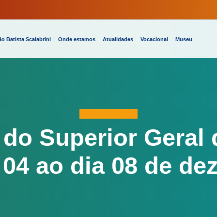
o Batista Scalabrini
Onde estamos
Atualidades
Vocacional
Museu
a do Superior Geral
 04 ao dia 08 de d