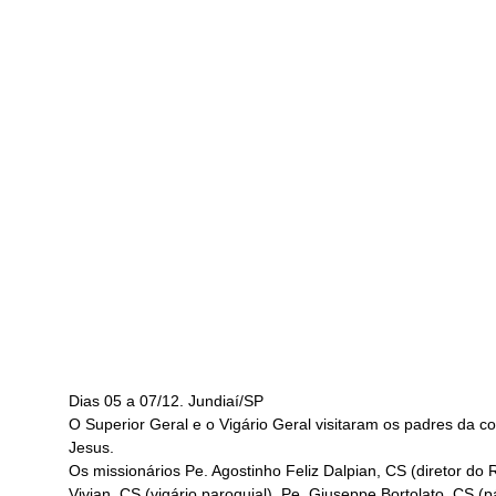
Dias 05 a 07/12. Jundiaí/SP
O Superior Geral e o Vigário Geral visitaram os padres da 
Jesus.
Os missionários Pe. Agostinho Feliz Dalpian, CS (diretor do
Vivian, CS (vigário paroquial), Pe. Giuseppe Bortolato, CS (