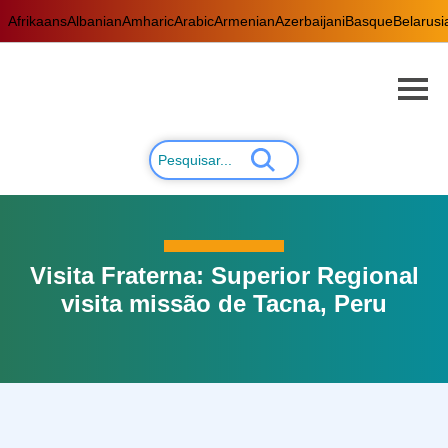
Afrikaans
Albanian
Amharic
Arabic
Armenian
Azerbaijani
Basque
Belarusi
Visita Fraterna: Superior Regional
visita missão de Tacna, Peru