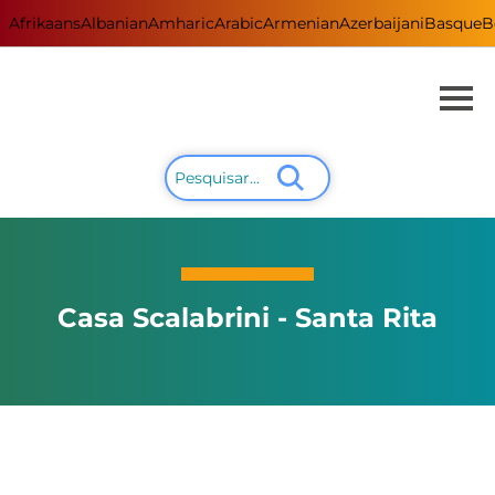
Afrikaans
Albanian
Amharic
Arabic
Armenian
Azerbaijani
Basque
B
Casa Scalabrini - Santa Rita