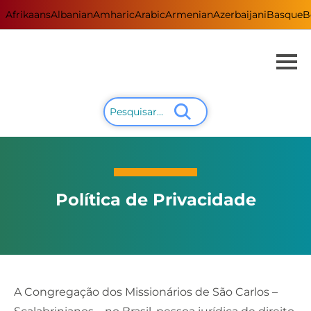
Afrikaans
Albanian
Amharic
Arabic
Armenian
Azerbaijani
Basque
B
Política de Privacidade
A Congregação dos Missionários de São Carlos –