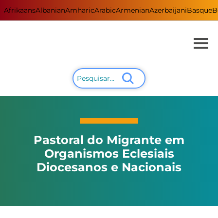
Afrikaans
Albanian
Amharic
Arabic
Armenian
Azerbaijani
Basque
B
Pastoral do Migrante em
Organismos Eclesiais
Diocesanos e Nacionais