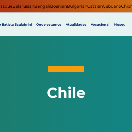
asque
Belarusian
Bengali
Bosnian
Bulgarian
Catalan
Cebuano
Chic
 Batista Scalabrini
Onde estamos
Atualidades
Vocacional
Museu
Chile