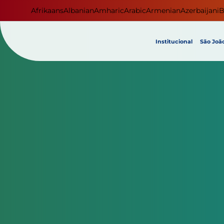
Afrikaans
Albanian
Amharic
Arabic
Armenian
Azerbaijani
B
Institucional
São João