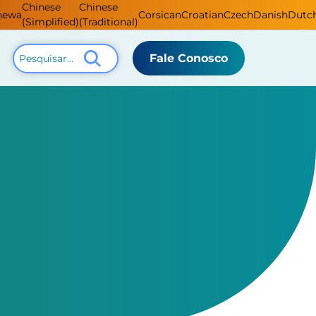
Chinese
Chinese
hewa
Corsican
Croatian
Czech
Danish
Dutc
(Simplified)
(Traditional)
Fale Conosco