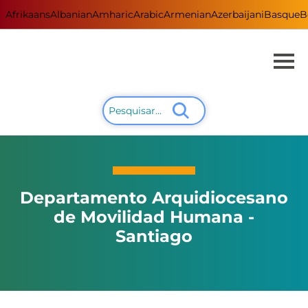
Afrikaans
Albanian
Amharic
Arabic
Armenian
Azerbaijani
Basque
B
Departamento Arquidiocesano
de Movilidad Humana -
Santiago