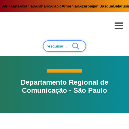
Afrikaans
Albanian
Amharic
Arabic
Armenian
Azerbaijani
Basque
Belarusi
Departamento Regional de
Comunicação - São Paulo