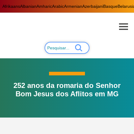
Afrikaans
Albanian
Amharic
Arabic
Armenian
Azerbaijani
Basque
Belarusi
252 anos da romaria do Senhor
Bom Jesus dos Aflitos em MG