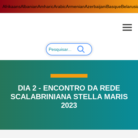
Afrikaans
Albanian
Amharic
Arabic
Armenian
Azerbaijani
Basque
Belarusi
DIA 2 - ENCONTRO DA REDE
SCALABRINIANA STELLA MARIS
2023