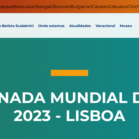
asque
Belarusian
Bengali
Bosnian
Bulgarian
Catalan
Cebuano
Chic
 Batista Scalabrini
Onde estamos
Atualidades
Vocacional
Museu
RNADA MUNDIAL 
2023 - LISBOA