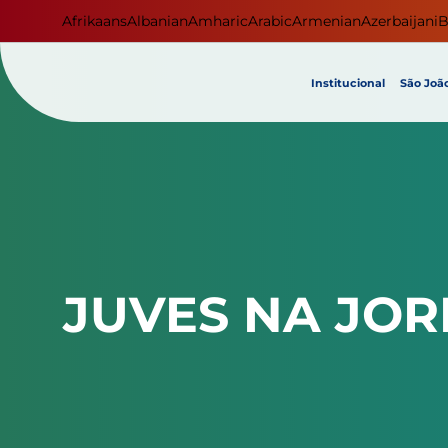
Afrikaans
Albanian
Amharic
Arabic
Armenian
Azerbaijani
B
Institucional
São João
JUVES NA JO