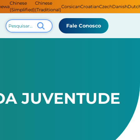
Chinese
Chinese
hewa
Corsican
Croatian
Czech
Danish
Dutc
(Simplified)
(Traditional)
Fale Conosco
DA JUVENTUDE