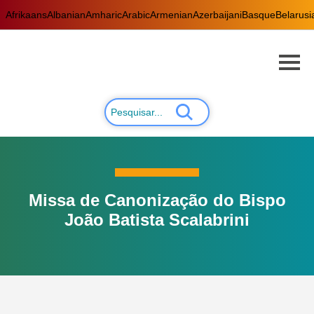
Afrikaans
Albanian
Amharic
Arabic
Armenian
Azerbaijani
Basque
Belarusi
Missa de Canonização do Bispo
João Batista Scalabrini