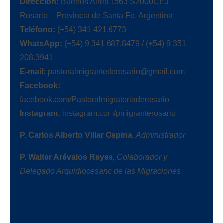
Dirección:
Buenos Aires 1563 S2000CEJ –
Rosario – Provincia de Santa Fe, Argentina
Teléfono:
(+54) 341 421.6773
WhatsApp:
(+54) 9 341 687.8479 / (+54) 9 351
208.3941
E-mail:
pastoralmigrantederosario@gmail.com
Facebook:
facebook.com/Pastoralmigratoriaderosario
Instagram:
instagram.com/pmigranterosario
P. Carlos Alberto Villar Ospina
, Administrador
P. Walter Arévalos Reyes
, Colaborador y
Delegado Arquidiocesano de
las Migraciones