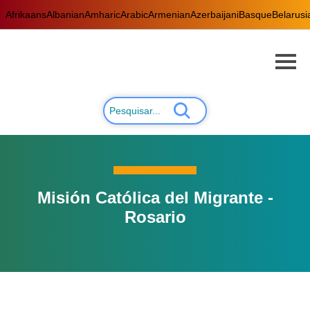
Afrikaans
Albanian
Amharic
Arabic
Armenian
Azerbaijani
Basque
Belarusi
Misión Católica del Migrante -
Rosario