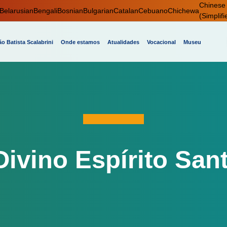
Chinese
Belarusian
Bengali
Bosnian
Bulgarian
Catalan
Cebuano
Chichewa
(Simplifi
o Batista Scalabrini
Onde estamos
Atualidades
Vocacional
Museu
ivino Espírito San