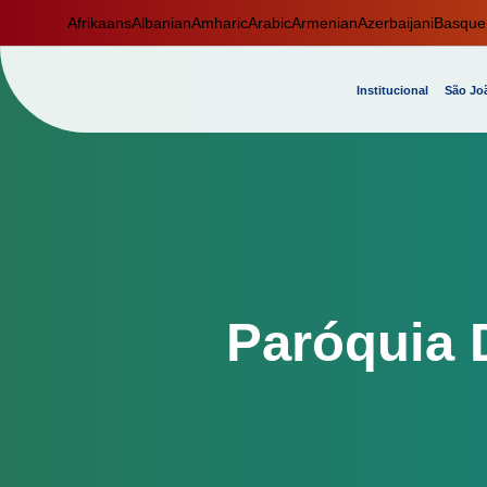
Afrikaans
Albanian
Amharic
Arabic
Armenian
Azerbaijani
Basque
Institucional
São Joã
Paróquia D