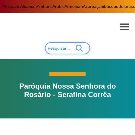
Afrikaans
Albanian
Amharic
Arabic
Armenian
Azerbaijani
Basque
Belarusi
Paróquia Nossa Senhora do
Rosário - Serafina Corrêa