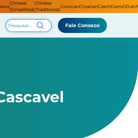
Chinese
Chinese
hewa
Corsican
Croatian
Czech
Danish
Dutc
(Simplified)
(Traditional)
Fale Conosco
Cascavel