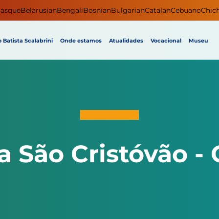
asque
Belarusian
Bengali
Bosnian
Bulgarian
Catalan
Cebuano
Chic
 Batista Scalabrini
Onde estamos
Atualidades
Vocacional
Museu
a São Cristóvão - 