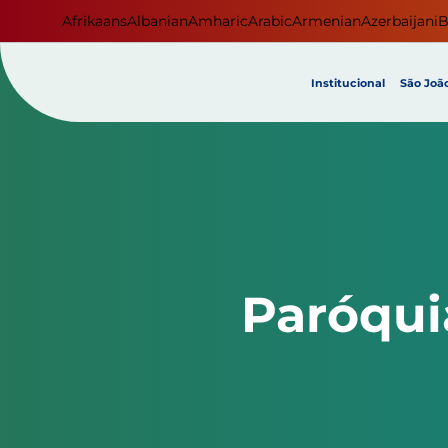
Afrikaans
Albanian
Amharic
Arabic
Armenian
Azerbaijani
B
Institucional
São João
Paróqui