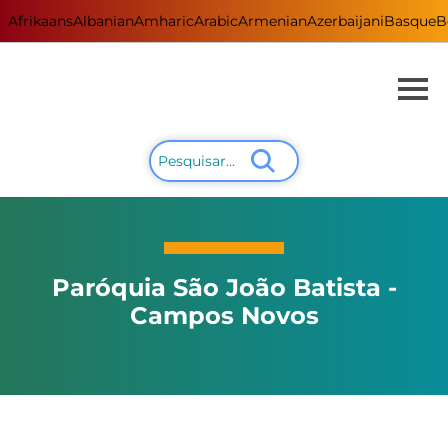
Afrikaans
Albanian
Amharic
Arabic
Armenian
Azerbaijani
Basque
B
Paróquia São João Batista -
Campos Novos