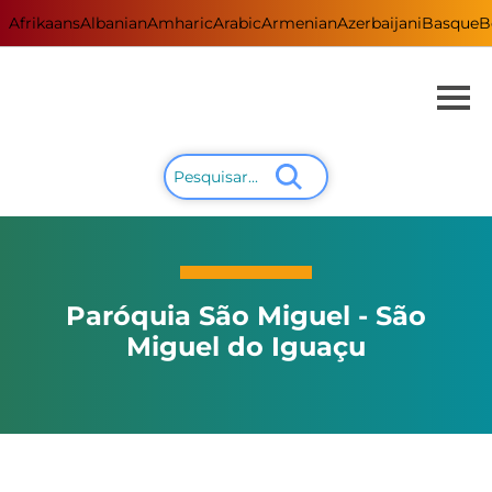
Afrikaans
Albanian
Amharic
Arabic
Armenian
Azerbaijani
Basque
B
Paróquia São Miguel - São
Miguel do Iguaçu