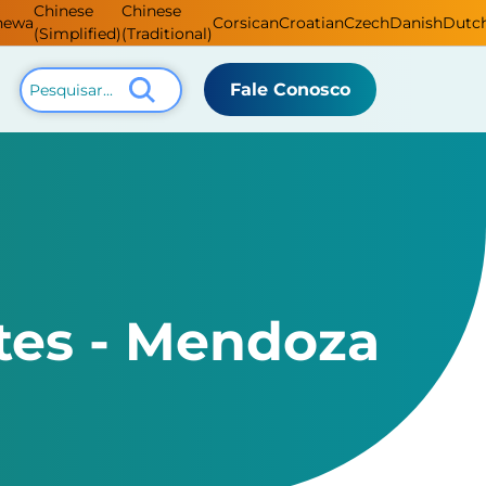
Chinese
Chinese
hewa
Corsican
Croatian
Czech
Danish
Dutc
(Simplified)
(Traditional)
Fale Conosco
tes - Mendoza