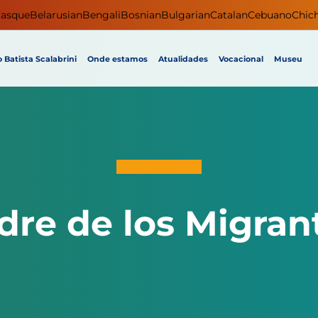
asque
Belarusian
Bengali
Bosnian
Bulgarian
Catalan
Cebuano
Chic
 Batista Scalabrini
Onde estamos
Atualidades
Vocacional
Museu
dre de los Migran