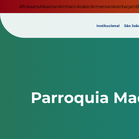
Afrikaans
Albanian
Amharic
Arabic
Armenian
Azerbaijani
B
Institucional
São João
Parroquia Ma