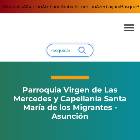
Afrikaans
Albanian
Amharic
Arabic
Armenian
Azerbaijani
Basque
B
Parroquia Virgen de Las
Mercedes y Capellanía Santa
María de los Migrantes -
Asunción