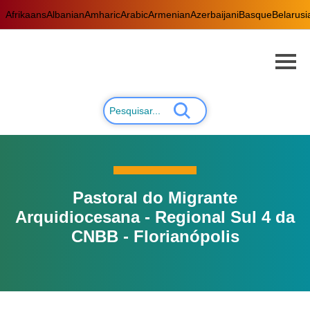
Afrikaans
Albanian
Amharic
Arabic
Armenian
Azerbaijani
Basque
Belarusi
Pastoral do Migrante
Arquidiocesana - Regional Sul 4 da
CNBB - Florianópolis