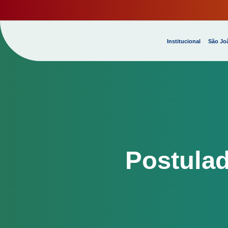
Institucional
São Joã
Postulad