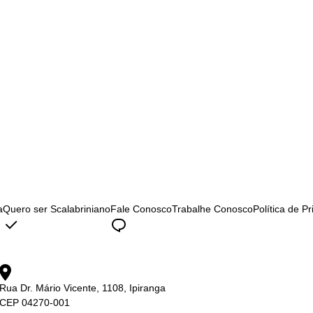
a
Quero ser Scalabriniano
Fale Conosco
Trabalhe Conosco
Política de P
Rua Dr. Mário Vicente, 1108, Ipiranga
CEP 04270-001