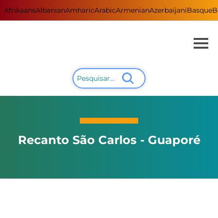
Afrikaans
Albanian
Amharic
Arabic
Armenian
Azerbaijani
Basque
B
Recanto São Carlos - Guaporé