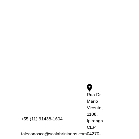
Rua Dr.
Mário
Vicente,
1108,
+55 (11) 91438-1604
Ipiranga
CEP
faleconosco@scalabrinianos.com
04270-