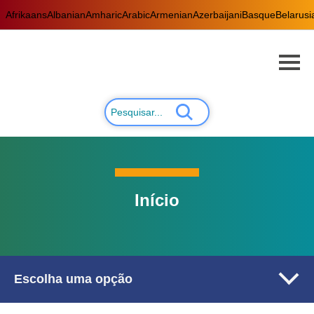
Afrikaans
Albanian
Amharic
Arabic
Armenian
Azerbaijani
Basque
Belarusi
Início
Escolha uma opção