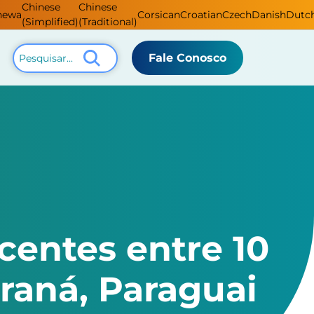
Chinese
Chinese
hewa
Corsican
Croatian
Czech
Danish
Dutc
(Simplified)
(Traditional)
Fale Conosco
centes entre 10
araná, Paraguai