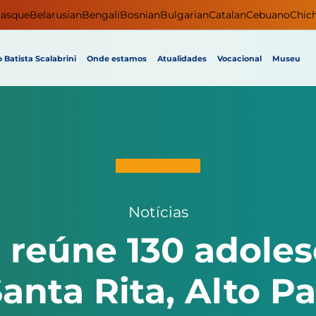
asque
Belarusian
Bengali
Bosnian
Bulgarian
Catalan
Cebuano
Chic
 Batista Scalabrini
Onde estamos
Atualidades
Vocacional
Museu
Notícias
 reúne 130 adoles
anta Rita, Alto P