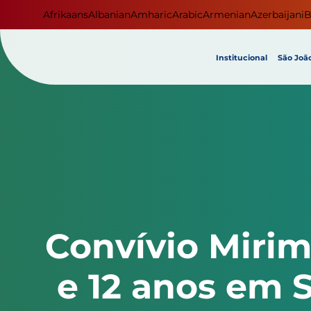
Afrikaans
Albanian
Amharic
Arabic
Armenian
Azerbaijani
B
Institucional
São João
Convívio Mirim
e 12 anos em S