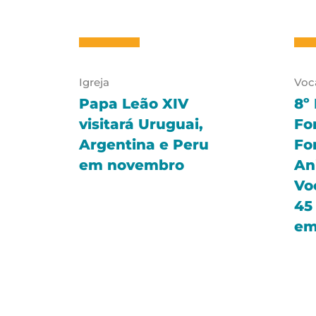
Igreja
Voc
Papa Leão XIV
8º
visitará Uruguai,
Fo
Argentina e Peru
Fo
em novembro
An
Vo
45
em