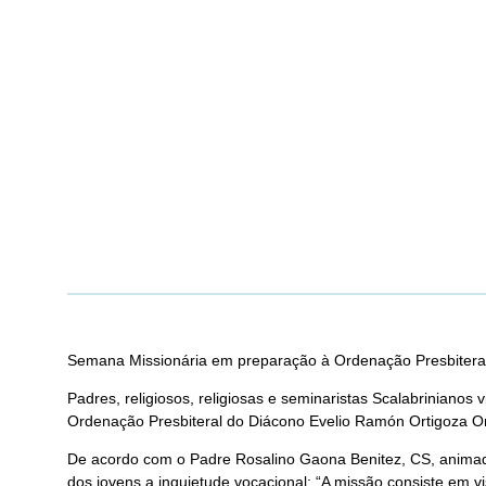
Semana Missionária em preparação à Ordenação Presbitera
Padres, religiosos, religiosas e seminaristas Scalabrinian
Ordenação Presbiteral do Diácono Evelio Ramón Ortigoza Or
De acordo com o Padre Rosalino Gaona Benitez, CS, animador
dos jovens a inquietude vocacional: “A missão consiste em v