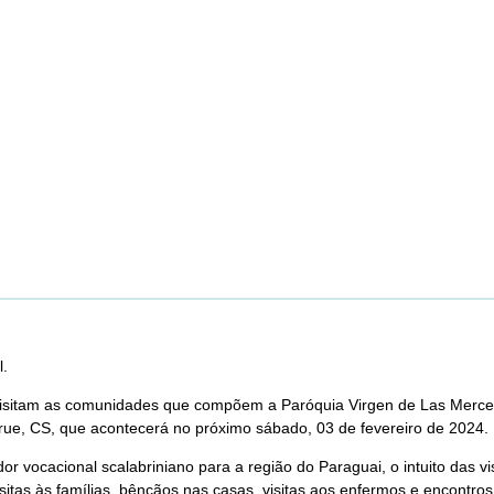
l.
os visitam as comunidades que compõem a Paróquia Virgen de Las Merce
ue, CS, que acontecerá no próximo sábado, 03 de fevereiro de 2024.
 vocacional scalabriniano para a região do Paraguai, o intuito das v
isitas às famílias, bênçãos nas casas, visitas aos enfermos e encont