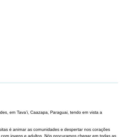
des, em Tava’i, Caazapa, Paraguai, tendo em vista a
isitas é animar as comunidades e despertar nos corações
ros com jovens e adultos. Nós procuramos chegar em todas as