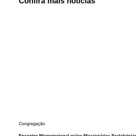
Confira
mais notícias
Congregação
Encontro Microrregional reúne Missionários Scalabrinia