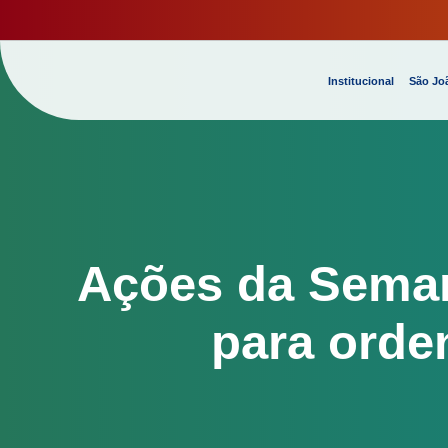
Institucional
São Joã
Ações da Seman
para orde