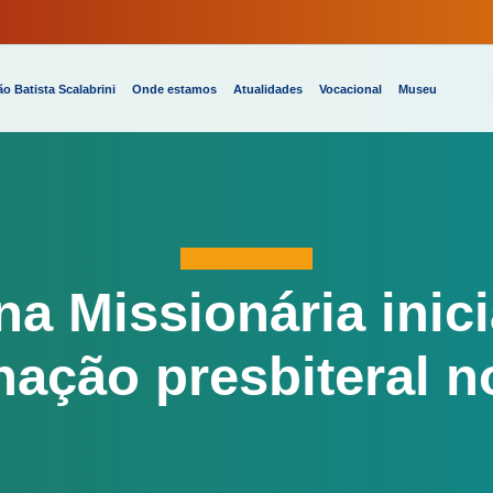
o Batista Scalabrini
Onde estamos
Atualidades
Vocacional
Museu
a Missionária inic
nação presbiteral n