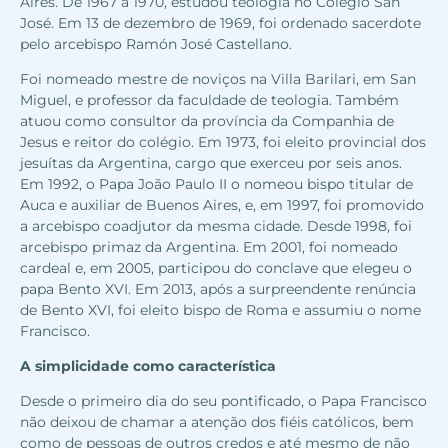
Aires. De 1967 a 1970, estudou teologia no Colégio San
José. Em 13 de dezembro de 1969, foi ordenado sacerdote
pelo arcebispo Ramón José Castellano.
Foi nomeado mestre de noviços na Villa Barilari, em San
Miguel, e professor da faculdade de teologia. Também
atuou como consultor da província da Companhia de
Jesus e reitor do colégio. Em 1973, foi eleito provincial dos
jesuítas da Argentina, cargo que exerceu por seis anos.
Em 1992, o Papa João Paulo II o nomeou bispo titular de
Auca e auxiliar de Buenos Aires, e, em 1997, foi promovido
a arcebispo coadjutor da mesma cidade. Desde 1998, foi
arcebispo primaz da Argentina. Em 2001, foi nomeado
cardeal e, em 2005, participou do conclave que elegeu o
papa Bento XVI. Em 2013, após a surpreendente renúncia
de Bento XVI, foi eleito bispo de Roma e assumiu o nome
Francisco.
A simplicidade como característica
Desde o primeiro dia do seu pontificado, o Papa Francisco
não deixou de chamar a atenção dos fiéis católicos, bem
como de pessoas de outros credos e até mesmo de não