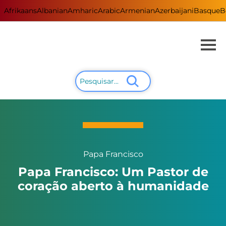
Afrikaans
Albanian
Amharic
Arabic
Armenian
Azerbaijani
Basque
B
Papa Francisco
Papa Francisco: Um Pastor de
coração aberto à humanidade