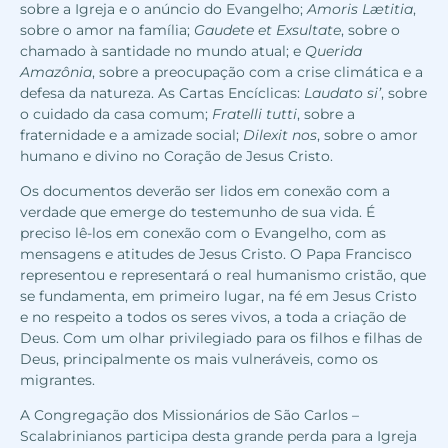
sobre a Igreja e o anúncio do Evangelho;
Amoris Lætitia
,
sobre o amor na família;
Gaudete et Exsultate
, sobre o
chamado à santidade no mundo atual; e
Querida
Amazônia
, sobre a preocupação com a crise climática e a
defesa da natureza. As Cartas Encíclicas:
Laudato si’
, sobre
o cuidado da casa comum;
Fratelli tutti
, sobre a
fraternidade e a amizade social;
Dilexit nos
, sobre o amor
humano e divino no Coração de Jesus Cristo.
Os documentos deverão ser lidos em conexão com a
verdade que emerge do testemunho de sua vida. É
preciso lê-los em conexão com o Evangelho, com as
mensagens e atitudes de Jesus Cristo. O Papa Francisco
representou e representará o real humanismo cristão, que
se fundamenta, em primeiro lugar, na fé em Jesus Cristo
e no respeito a todos os seres vivos, a toda a criação de
Deus. Com um olhar privilegiado para os filhos e filhas de
Deus, principalmente os mais vulneráveis, como os
migrantes.
A Congregação dos Missionários de São Carlos –
Scalabrinianos participa desta grande perda para a Igreja