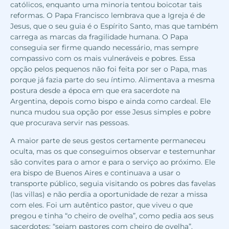
católicos, enquanto uma minoria tentou boicotar tais
reformas. O Papa Francisco lembrava que a Igreja é de
Jesus, que o seu guia é o Espírito Santo, mas que também
carrega as marcas da fragilidade humana. O Papa
conseguia ser firme quando necessário, mas sempre
compassivo com os mais vulneráveis e pobres. Essa
opção pelos pequenos não foi feita por ser o Papa, mas
porque já fazia parte do seu íntimo. Alimentava a mesma
postura desde a época em que era sacerdote na
Argentina, depois como bispo e ainda como cardeal. Ele
nunca mudou sua opção por esse Jesus simples e pobre
que procurava servir nas pessoas.
A maior parte de seus gestos certamente permaneceu
oculta, mas os que conseguimos observar e testemunhar
são convites para o amor e para o serviço ao próximo. Ele
era bispo de Buenos Aires e continuava a usar o
transporte público, seguia visitando os pobres das favelas
(las villas) e não perdia a oportunidade de rezar a missa
com eles. Foi um autêntico pastor, que viveu o que
pregou e tinha “o cheiro de ovelha”, como pedia aos seus
sacerdotes: “sejam pastores com cheiro de ovelha”.