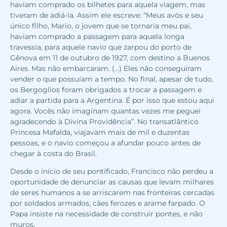
haviam comprado os bilhetes para aquela viagem, mas
tiveram de adiá-la. Assim ele escreve: “Meus avós e seu
único filho, Mario, o jovem que se tornaria meu pai,
haviam comprado a passagem para aquela longa
travessia, para aquele navio que zarpou do porto de
Gênova em 11 de outubro de 1927, com destino a Buenos
Aires. Mas não embarcaram. (...) Eles não conseguiram
vender o que possuíam a tempo. No final, apesar de tudo,
os Bergoglios foram obrigados a trocar a passagem e
adiar a partida para a Argentina. É por isso que estou aqui
agora. Vocês não imaginam quantas vezes me peguei
agradecendo à Divina Providência”. No transatlântico
Princesa Mafalda, viajavam mais de mil e duzentas
pessoas, e o navio começou a afundar pouco antes de
chegar à costa do Brasil.
Desde o início de seu pontificado, Francisco não perdeu a
oportunidade de denunciar as causas que levam milhares
de seres humanos a se arriscarem nas fronteiras cercadas
por soldados armados, cães ferozes e arame farpado. O
Papa insiste na necessidade de construir pontes, e não
muros.