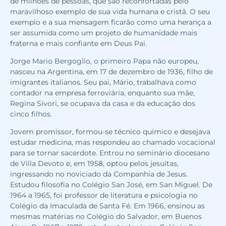
de milhões de pessoas, que são reconfortadas pelo
maravilhoso exemplo de sua vida humana e cristã. O seu
exemplo e a sua mensagem ficarão como uma herança a
ser assumida como um projeto de humanidade mais
fraterna e mais confiante em Deus Pai.
Jorge Mario Bergoglio, o primeiro Papa não europeu,
nasceu na Argentina, em 17 de dezembro de 1936, filho de
imigrantes italianos. Seu pai, Mário, trabalhava como
contador na empresa ferroviária, enquanto sua mãe,
Regina Sivori, se ocupava da casa e da educação dos
cinco filhos.
Jovem promissor, formou-se técnico químico e desejava
estudar medicina, mas respondeu ao chamado vocacional
para se tornar sacerdote. Entrou no seminário diocesano
de Villa Devoto e, em 1958, optou pelos jesuítas,
ingressando no noviciado da Companhia de Jesus.
Estudou filosofia no Colégio San José, em San Miguel. De
1964 a 1965, foi professor de literatura e psicologia no
Colégio da Imaculada de Santa Fé. Em 1966, ensinou as
mesmas matérias no Colégio do Salvador, em Buenos