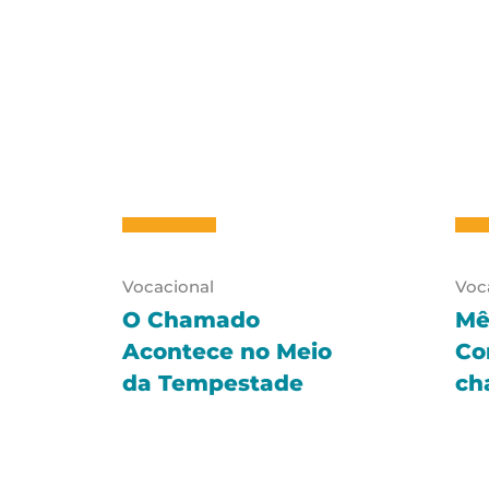
Vocacional
Voc
O Chamado
Mê
Acontece no Meio
Co
da Tempestade
ch