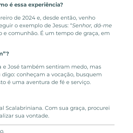
omo é essa experiência?
eiro de 2024 e, desde então, venho
eguir o exemplo de Jesus: “
Senhor, dá-me
dão e comunhão. É um tempo de graça, em
im”?
ria e José também sentiram medo, mas
eu digo: conheçam a vocação, busquem
o é uma aventura de fé e serviço.
 Scalabriniana. Com sua graça, procurei
lizar sua vontade.
o.