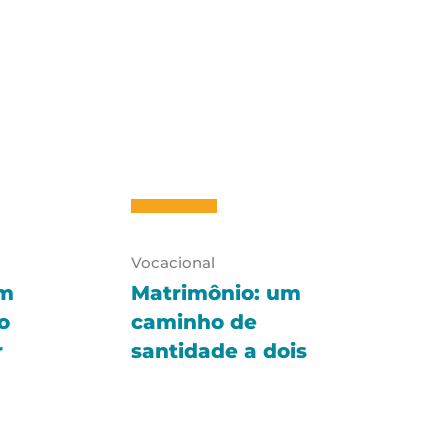
Vocacional
Um
Matrimônio: um
o
caminho de
r
santidade a dois