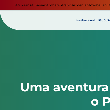
Afrikaans
Albanian
Amharic
Arabic
Armenian
Azerbaijani
B
Institucional
São João
Uma aventura 
o P