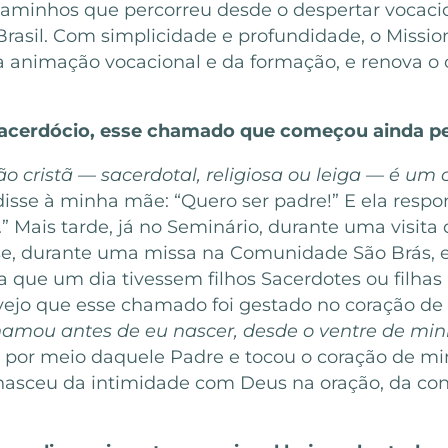
s caminhos que percorreu desde o despertar vocacio
Brasil. Com simplicidade e profundidade, o Mission
da animação vocacional e da formação, e renova o
sacerdócio
, esse chamado que começou ainda p
o cristã — sacerdotal, religiosa ou leiga — é u
 disse à minha mãe: “Quero ser padre!” E ela respo
” Mais tarde, já no Seminário, durante uma visit
e, durante uma missa na Comunidade São Brás, e
 que um dia tivessem filhos Sacerdotes ou filhas 
 vejo que esse chamado foi gestado no coração d
amou antes de eu nascer, desde o ventre de m
lou por meio daquele Padre e tocou o coração de 
 nasceu da intimidade com Deus na oração, da co