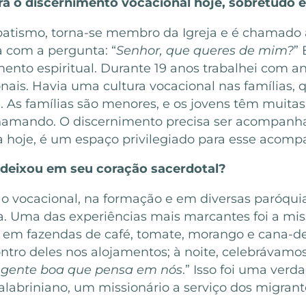
ra o discernimento vocacional hoje, sobretudo 
 batismo, torna-se membro da Igreja e é chamado a
a com a pergunta: “
Senhor, que queres de mim?
”
to espiritual. Durante 19 anos trabalhei com ani
is. Havia uma cultura vocacional nas famílias, 
. As famílias são menores, e os jovens têm muitas
amando. O discernimento precisa ser acompanhad
inda hoje, é um espaço privilegiado para esse aco
 deixou em seu coração sacerdotal?
o vocacional, na formação e em diversas paróquia
. Uma das experiências mais marcantes foi a miss
 em fazendas de café, tomate, morango e cana-de
ntro deles nos alojamentos; à noite, celebrávamo
 gente boa que pensa em nós
.” Isso foi uma verd
abriniano, um missionário a serviço dos migrant