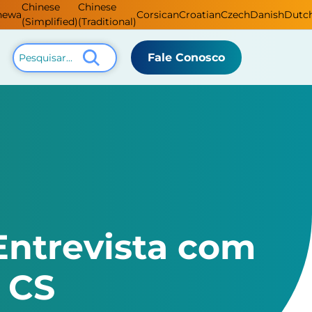
Chinese
Chinese
hewa
Corsican
Croatian
Czech
Danish
Dutc
(Simplified)
(Traditional)
Fale Conosco
Entrevista com
, CS