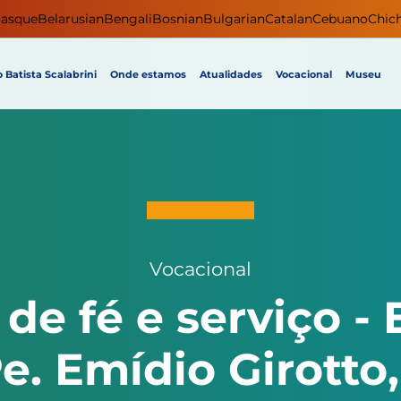
asque
Belarusian
Bengali
Bosnian
Bulgarian
Catalan
Cebuano
Chic
 Batista Scalabrini
Onde estamos
Atualidades
Vocacional
Museu
Vocacional
de fé e serviço - 
e. Emídio Girotto