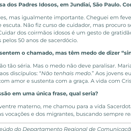
sa dos Padres Idosos, em Jundiaí, São Paulo. C
res, mas igualmente importante. Cheguei em fever
 escuta. Não fiz curso de cuidador, mas procuro s
 Cuidar dos coirmãos idosos é um gesto de grati
s pelos 50 anos de sacerdócio.
 sentem o chamado, mas têm medo de dizer “s
são tão séria. Mas o medo não deve paralisar. Ma
s discípulos: “
Não tenhais medo
.” Aos jovens 
om amor e sustenta com a graça. A vida com Crist
são em uma única frase, qual seria?
ntre materno, me chamou para a vida Sacerdotal
das vocações e dos migrantes, buscando sempre rea
onteúdo do Departamento Regional de Comunicaçã