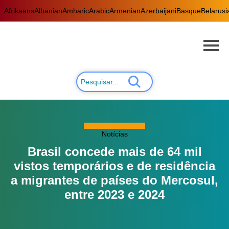
Afrikaans
Albanian
Amharic
Arabic
Armenian
Azerbaijani
Basque
Belarusi
Notícias
Brasil concede mais de 64 mil
vistos temporários e de residência
a migrantes de países do Mercosul,
entre 2023 e 2024