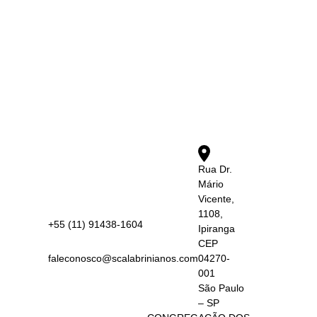
Rua Dr.
Mário
Vicente,
1108,
+55 (11) 91438-1604
Ipiranga
CEP
faleconosco@scalabrinianos.com
04270-
001
São Paulo
– SP