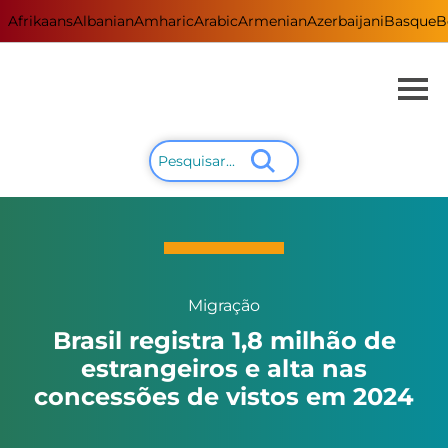
Afrikaans
Albanian
Amharic
Arabic
Armenian
Azerbaijani
Basque
B
Migração
Brasil registra 1,8 milhão de
estrangeiros e alta nas
concessões de vistos em 2024