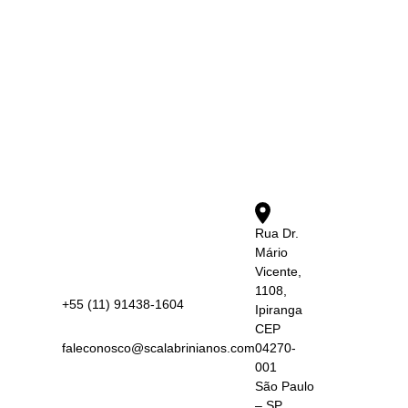
Rua Dr.
Mário
Vicente,
1108,
+55 (11) 91438-1604
Ipiranga
CEP
faleconosco@scalabrinianos.com
04270-
001
São Paulo
– SP